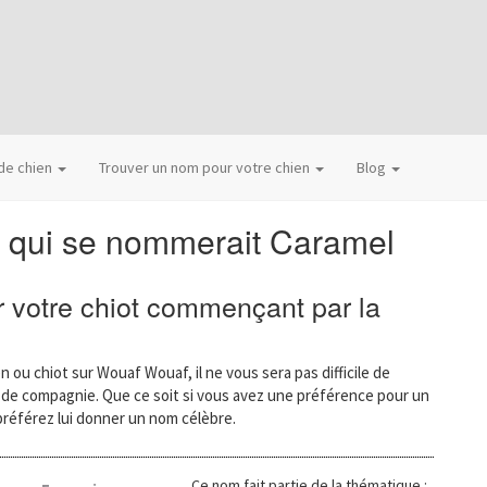
 de chien
Trouver un nom pour votre chien
Blog
n qui se nommerait Caramel
 votre chiot commençant par la
n ou chiot sur Wouaf Wouaf, il ne vous sera pas difficile de
l de compagnie. Que ce soit si vous avez une préférence pour un
préférez lui donner un nom célèbre.
Ce nom fait partie de la thématique :