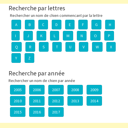
Recherche par lettres
Rechercher un nom de chien commencant par la lettre
A
B
C
D
E
F
G
H
I
J
K
L
M
N
O
P
Q
R
S
T
U
V
W
X
Y
Z
Recherche par année
Rechercher un nom de chien par année
2005
2006
2007
2008
2009
2010
2011
2012
2013
2014
2015
2016
2017