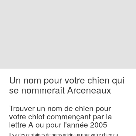
o
n
Un nom pour votre chien qui
se nommerait Arceneaux
Trouver un nom de chien pour
votre chiot commençant par la
lettre A ou pour l'année 2005
Il y a des centaines de noms originaux pour votre chien ou