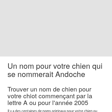
o
n
Un nom pour votre chien qui
se nommerait Andoche
Trouver un nom de chien pour
votre chiot commençant par la
lettre A ou pour l'année 2005
Il y a des centaines de noms originaux pour votre chien ou