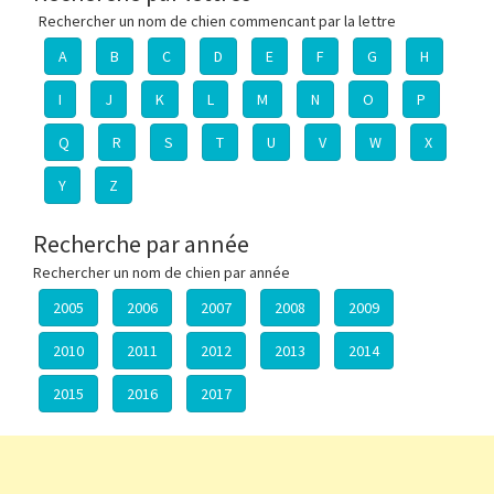
Rechercher un nom de chien commencant par la lettre
A
B
C
D
E
F
G
H
I
J
K
L
M
N
O
P
Q
R
S
T
U
V
W
X
Y
Z
Recherche par année
Rechercher un nom de chien par année
2005
2006
2007
2008
2009
2010
2011
2012
2013
2014
2015
2016
2017