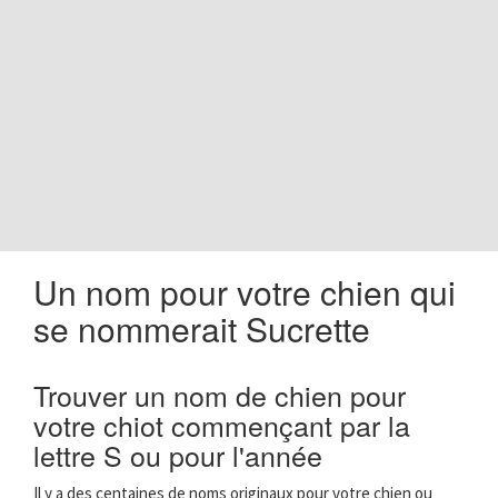
o
n
Un nom pour votre chien qui
se nommerait Sucrette
Trouver un nom de chien pour
votre chiot commençant par la
lettre S ou pour l'année
Il y a des centaines de noms originaux pour votre chien ou