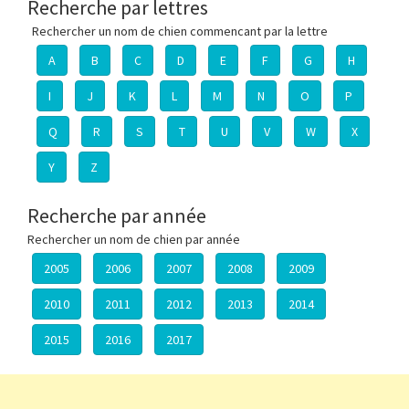
Recherche par lettres
Rechercher un nom de chien commencant par la lettre
A
B
C
D
E
F
G
H
I
J
K
L
M
N
O
P
Q
R
S
T
U
V
W
X
Y
Z
Recherche par année
Rechercher un nom de chien par année
2005
2006
2007
2008
2009
2010
2011
2012
2013
2014
2015
2016
2017