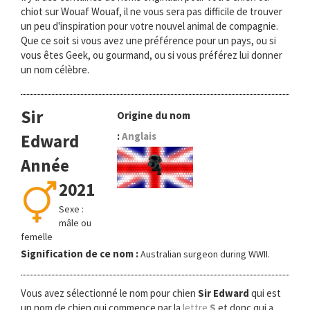
chiot sur Wouaf Wouaf, il ne vous sera pas difficile de trouver
un peu d'inspiration pour votre nouvel animal de compagnie.
Que ce soit si vous avez une préférence pour un pays, ou si
vous êtes Geek, ou gourmand, ou si vous préférez lui donner
un nom célèbre.
Sir
Origine du nom
:
Anglais
Edward
Année
2021
Sexe :
mâle ou
femelle
Signification de ce nom :
Australian surgeon during WWII.
Vous avez sélectionné le nom pour chien
Sir Edward
qui est
un nom de chien qui commence par la
lettre
S
et donc qui a