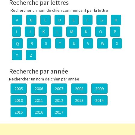
Recherche par lettres
Rechercher un nom de chien commencant par la lettre
A
B
C
D
E
F
G
H
I
J
K
L
M
N
O
P
Q
R
S
T
U
V
W
X
Y
Z
Recherche par année
Rechercher un nom de chien par année
2005
2006
2007
2008
2009
2010
2011
2012
2013
2014
2015
2016
2017