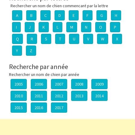
Rechercher un nom de chien commencant par la lettre
A
B
C
D
E
F
G
H
I
J
K
L
M
N
O
P
Q
R
S
T
U
V
W
X
Y
Z
Recherche par année
Rechercher un nom de chien par année
2005
2006
2007
2008
2009
2010
2011
2012
2013
2014
2015
2016
2017