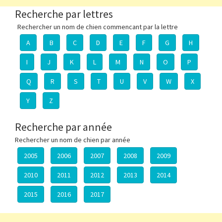
Recherche par lettres
Rechercher un nom de chien commencant par la lettre
A
B
C
D
E
F
G
H
I
J
K
L
M
N
O
P
Q
R
S
T
U
V
W
X
Y
Z
Recherche par année
Rechercher un nom de chien par année
2005
2006
2007
2008
2009
2010
2011
2012
2013
2014
2015
2016
2017