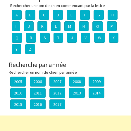
Rechercher un nom de chien commencant par la lettre
A
B
C
D
E
F
G
H
I
J
K
L
M
N
O
P
Q
R
S
T
U
V
W
X
Y
Z
Recherche par année
Rechercher un nom de chien par année
2005
2006
2007
2008
2009
2010
2011
2012
2013
2014
2015
2016
2017