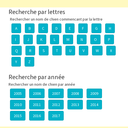
Recherche par lettres
Rechercher un nom de chien commencant par la lettre
A
B
C
D
E
F
G
H
I
J
K
L
M
N
O
P
Q
R
S
T
U
V
W
X
Y
Z
Recherche par année
Rechercher un nom de chien par année
2005
2006
2007
2008
2009
2010
2011
2012
2013
2014
2015
2016
2017