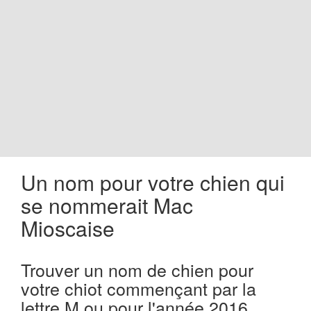
o
n
Un nom pour votre chien qui
se nommerait Mac
Mioscaise
Trouver un nom de chien pour
votre chiot commençant par la
lettre M ou pour l'année 2016