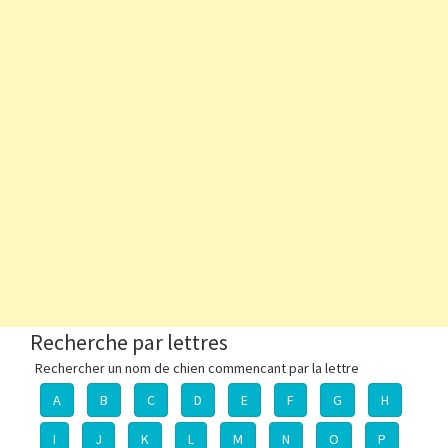
Recherche par lettres
Rechercher un nom de chien commencant par la lettre
A
B
C
D
E
F
G
H
I
J
K
L
M
N
O
P