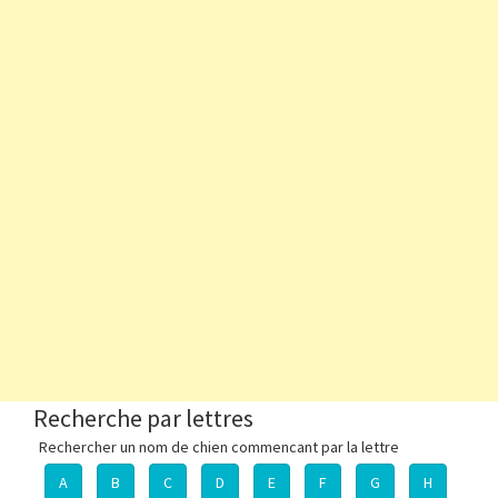
Recherche par lettres
Rechercher un nom de chien commencant par la lettre
A
B
C
D
E
F
G
H