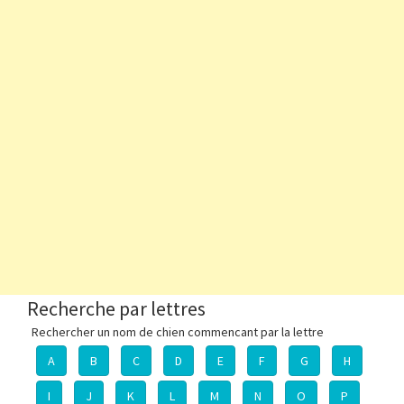
Recherche par lettres
Rechercher un nom de chien commencant par la lettre
A
B
C
D
E
F
G
H
I
J
K
L
M
N
O
P