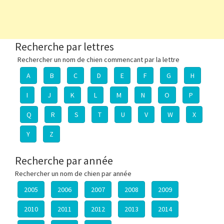
Recherche par lettres
Rechercher un nom de chien commencant par la lettre
A
B
C
D
E
F
G
H
I
J
K
L
M
N
O
P
Q
R
S
T
U
V
W
X
Y
Z
Recherche par année
Rechercher un nom de chien par année
2005
2006
2007
2008
2009
2010
2011
2012
2013
2014