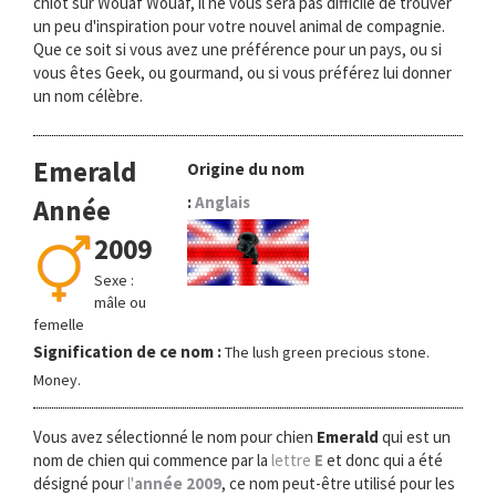
chiot sur Wouaf Wouaf, il ne vous sera pas difficile de trouver
o
un peu d'inspiration pour votre nouvel animal de compagnie.
n
Que ce soit si vous avez une préférence pour un pays, ou si
vous êtes Geek, ou gourmand, ou si vous préférez lui donner
un nom célèbre.
Emerald
Origine du nom
:
Anglais
Année
2009
Sexe :
mâle ou
femelle
Signification de ce nom :
The lush green precious stone.
Money.
Vous avez sélectionné le nom pour chien
Emerald
qui est un
nom de chien qui commence par la
lettre
E
et donc qui a été
désigné pour
l'
année 2009
, ce nom peut-être utilisé pour les