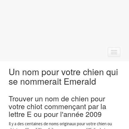
T
o
g
Un nom pour votre chien qui
g
l
se nommerait Emerald
e
n
a
Trouver un nom de chien pour
v
votre chiot commençant par la
i
g
lettre E ou pour l'année 2009
a
t
Il y a des centaines de noms originaux pour votre chien ou
i