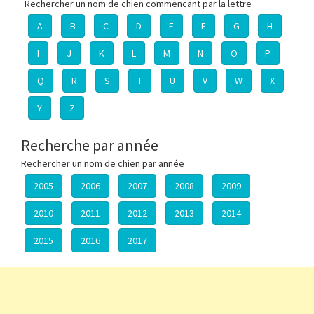
Rechercher un nom de chien commencant par la lettre
A
B
C
D
E
F
G
H
I
J
K
L
M
N
O
P
Q
R
S
T
U
V
W
X
Y
Z
Recherche par année
Rechercher un nom de chien par année
2005
2006
2007
2008
2009
2010
2011
2012
2013
2014
2015
2016
2017