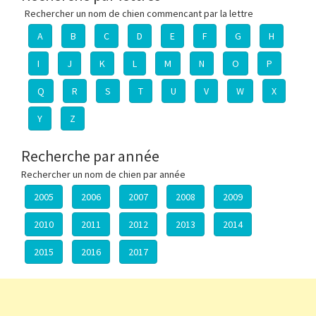
Rechercher un nom de chien commencant par la lettre
A
B
C
D
E
F
G
H
I
J
K
L
M
N
O
P
Q
R
S
T
U
V
W
X
Y
Z
Recherche par année
Rechercher un nom de chien par année
2005
2006
2007
2008
2009
2010
2011
2012
2013
2014
2015
2016
2017