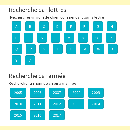
Recherche par lettres
Rechercher un nom de chien commencant par la lettre
A
B
C
D
E
F
G
H
I
J
K
L
M
N
O
P
Q
R
S
T
U
V
W
X
Y
Z
Recherche par année
Rechercher un nom de chien par année
2005
2006
2007
2008
2009
2010
2011
2012
2013
2014
2015
2016
2017