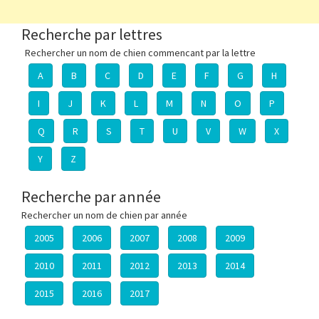
Recherche par lettres
Rechercher un nom de chien commencant par la lettre
A
B
C
D
E
F
G
H
I
J
K
L
M
N
O
P
Q
R
S
T
U
V
W
X
Y
Z
Recherche par année
Rechercher un nom de chien par année
2005
2006
2007
2008
2009
2010
2011
2012
2013
2014
2015
2016
2017