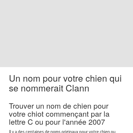
o
n
Un nom pour votre chien qui
se nommerait Clann
Trouver un nom de chien pour
votre chiot commençant par la
lettre C ou pour l'année 2007
Il y a des centaines de noms originaux pour votre chien ou