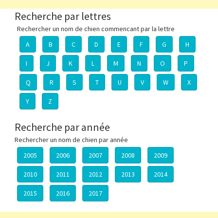
Recherche par lettres
Rechercher un nom de chien commencant par la lettre
A
B
C
D
E
F
G
H
I
J
K
L
M
N
O
P
Q
R
S
T
U
V
W
X
Y
Z
Recherche par année
Rechercher un nom de chien par année
2005
2006
2007
2008
2009
2010
2011
2012
2013
2014
2015
2016
2017