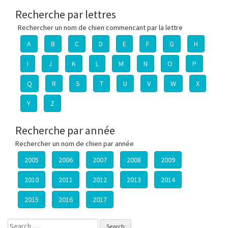
Recherche par lettres
Rechercher un nom de chien commencant par la lettre
A
B
C
D
E
F
G
H
I
J
K
L
M
N
O
P
Q
R
S
T
U
V
W
X
Y
Z
Recherche par année
Rechercher un nom de chien par année
2005
2006
2007
2008
2009
2010
2011
2012
2013
2014
2015
2016
2017
Search