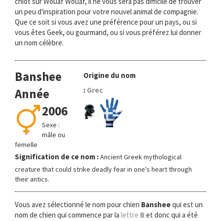
chiot sur Wouaf Wouaf, il ne vous sera pas difficile de trouver
o
un peu d'inspiration pour votre nouvel animal de compagnie.
n
Que ce soit si vous avez une préférence pour un pays, ou si
vous êtes Geek, ou gourmand, ou si vous préférez lui donner
un nom célèbre.
Banshee
Origine du nom
:
Grec
Année
2006
Sexe :
mâle ou
femelle
Signification de ce nom :
Ancient Greek mythological
creature that could strike deadly fear in one's heart through
their antics.
Vous avez sélectionné le nom pour chien
Banshee
qui est un
nom de chien qui commence par la
lettre
B
et donc qui a été