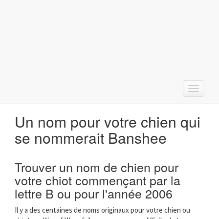
T
o
g
Un nom pour votre chien qui
g
l
se nommerait Banshee
e
n
a
Trouver un nom de chien pour
v
votre chiot commençant par la
i
g
lettre B ou pour l'année 2006
a
t
Il y a des centaines de noms originaux pour votre chien ou
i