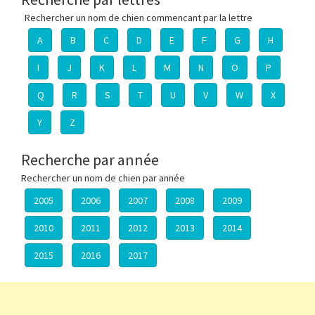
Rechercher un nom de chien commencant par la lettre
A
B
C
D
E
F
G
H
I
J
K
L
M
N
O
P
Q
R
S
T
U
V
W
X
Y
Z
Recherche par année
Rechercher un nom de chien par année
2005
2006
2007
2008
2009
2010
2011
2012
2013
2014
2015
2016
2017