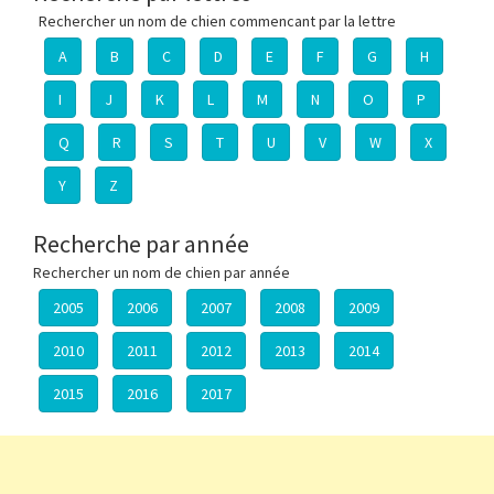
Rechercher un nom de chien commencant par la lettre
A
B
C
D
E
F
G
H
I
J
K
L
M
N
O
P
Q
R
S
T
U
V
W
X
Y
Z
Recherche par année
Rechercher un nom de chien par année
2005
2006
2007
2008
2009
2010
2011
2012
2013
2014
2015
2016
2017