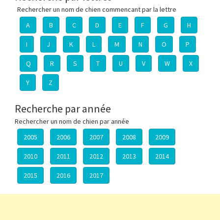
Rechercher un nom de chien commencant par la lettre
A
B
C
D
E
F
G
H
I
J
K
L
M
N
O
P
Q
R
S
T
U
V
W
X
Y
Z
Recherche par année
Rechercher un nom de chien par année
2005
2006
2007
2008
2009
2010
2011
2012
2013
2014
2015
2016
2017