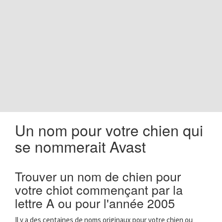
o
n
Un nom pour votre chien qui
se nommerait Avast
Trouver un nom de chien pour
votre chiot commençant par la
lettre A ou pour l'année 2005
Il y a des centaines de noms originaux pour votre chien ou