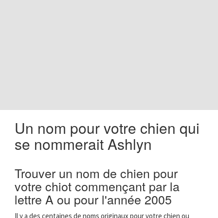
o
n
Un nom pour votre chien qui
se nommerait Ashlyn
Trouver un nom de chien pour
votre chiot commençant par la
lettre A ou pour l'année 2005
Il y a des centaines de noms originaux pour votre chien ou