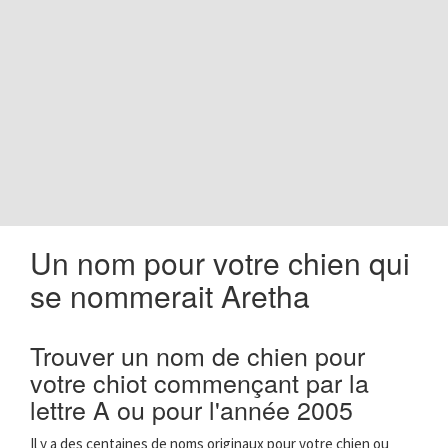
o
n
Un nom pour votre chien qui
se nommerait Aretha
Trouver un nom de chien pour
votre chiot commençant par la
lettre A ou pour l'année 2005
Il y a des centaines de noms originaux pour votre chien ou