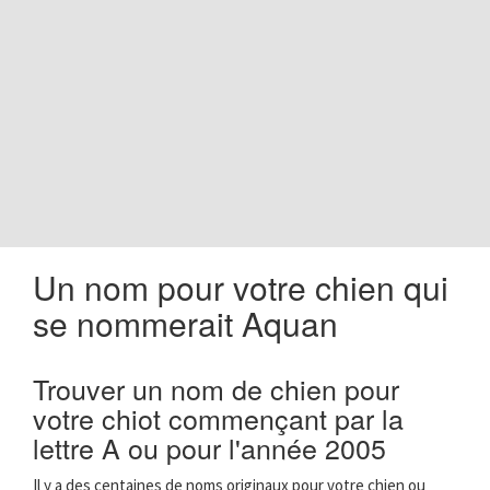
o
n
Un nom pour votre chien qui
se nommerait Aquan
Trouver un nom de chien pour
votre chiot commençant par la
lettre A ou pour l'année 2005
Il y a des centaines de noms originaux pour votre chien ou