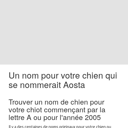
o
n
Un nom pour votre chien qui
se nommerait Aosta
Trouver un nom de chien pour
votre chiot commençant par la
lettre A ou pour l'année 2005
Il y a des centaines de noms originaux pour votre chien ou