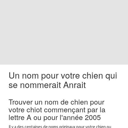
o
n
Un nom pour votre chien qui
se nommerait Anrait
Trouver un nom de chien pour
votre chiot commençant par la
lettre A ou pour l'année 2005
Il y a des centaines de noms originaux pour votre chien ou