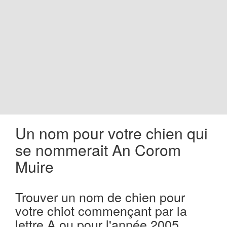
o
n
Un nom pour votre chien qui
se nommerait An Corom
Muire
Trouver un nom de chien pour
votre chiot commençant par la
lettre A ou pour l'année 2005