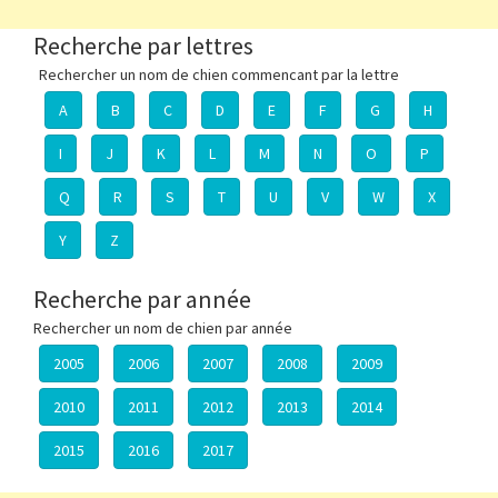
Recherche par lettres
Rechercher un nom de chien commencant par la lettre
A
B
C
D
E
F
G
H
I
J
K
L
M
N
O
P
Q
R
S
T
U
V
W
X
Y
Z
Recherche par année
Rechercher un nom de chien par année
2005
2006
2007
2008
2009
2010
2011
2012
2013
2014
2015
2016
2017