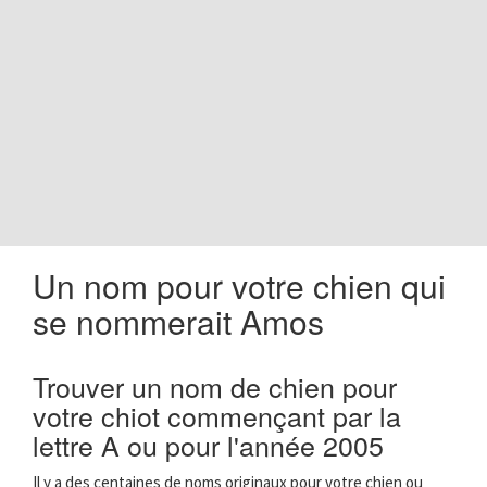
o
n
Un nom pour votre chien qui
se nommerait Amos
Trouver un nom de chien pour
votre chiot commençant par la
lettre A ou pour l'année 2005
Il y a des centaines de noms originaux pour votre chien ou