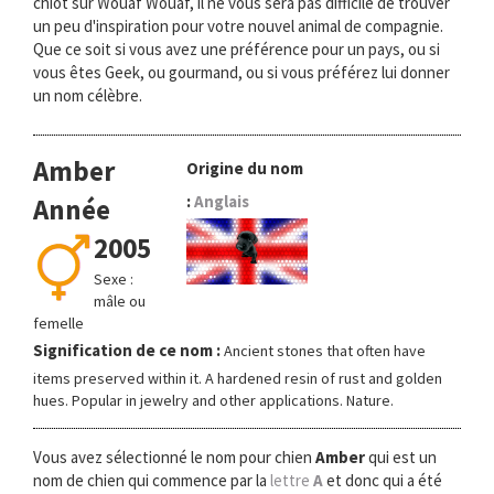
chiot sur Wouaf Wouaf, il ne vous sera pas difficile de trouver
o
un peu d'inspiration pour votre nouvel animal de compagnie.
n
Que ce soit si vous avez une préférence pour un pays, ou si
vous êtes Geek, ou gourmand, ou si vous préférez lui donner
un nom célèbre.
Amber
Origine du nom
:
Anglais
Année
2005
Sexe :
mâle ou
femelle
Signification de ce nom :
Ancient stones that often have
items preserved within it. A hardened resin of rust and golden
hues. Popular in jewelry and other applications. Nature.
Vous avez sélectionné le nom pour chien
Amber
qui est un
nom de chien qui commence par la
lettre
A
et donc qui a été