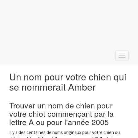
T
o
g
Un nom pour votre chien qui
g
l
se nommerait Amber
e
n
a
Trouver un nom de chien pour
v
votre chiot commençant par la
i
g
lettre A ou pour l'année 2005
a
t
Il y a des centaines de noms originaux pour votre chien ou
i