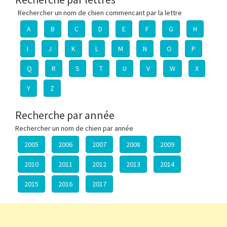
Rechercher un nom de chien commencant par la lettre
A
B
C
D
E
F
G
H
I
J
K
L
M
N
O
P
Q
R
S
T
U
V
W
X
Y
Z
Recherche par année
Rechercher un nom de chien par année
2005
2006
2007
2008
2009
2010
2011
2012
2013
2014
2015
2016
2017