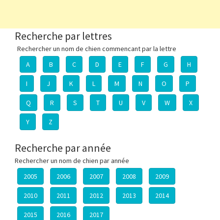
Recherche par lettres
Rechercher un nom de chien commencant par la lettre
A
B
C
D
E
F
G
H
I
J
K
L
M
N
O
P
Q
R
S
T
U
V
W
X
Y
Z
Recherche par année
Rechercher un nom de chien par année
2005
2006
2007
2008
2009
2010
2011
2012
2013
2014
2015
2016
2017