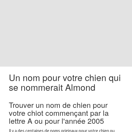
o
n
Un nom pour votre chien qui
se nommerait Almond
Trouver un nom de chien pour
votre chiot commençant par la
lettre A ou pour l'année 2005
Il y a des centaines de noms originaux pour votre chien ou