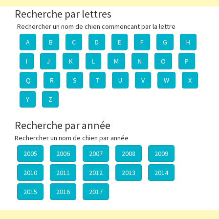
Recherche par lettres
Rechercher un nom de chien commencant par la lettre
A
B
C
D
E
F
G
H
I
J
K
L
M
N
O
P
Q
R
S
T
U
V
W
X
Y
Z
Recherche par année
Rechercher un nom de chien par année
2005
2006
2007
2008
2009
2010
2011
2012
2013
2014
2015
2016
2017