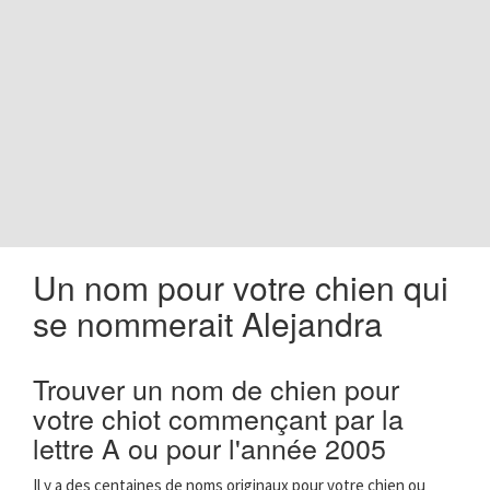
o
n
Un nom pour votre chien qui
se nommerait Alejandra
Trouver un nom de chien pour
votre chiot commençant par la
lettre A ou pour l'année 2005
Il y a des centaines de noms originaux pour votre chien ou