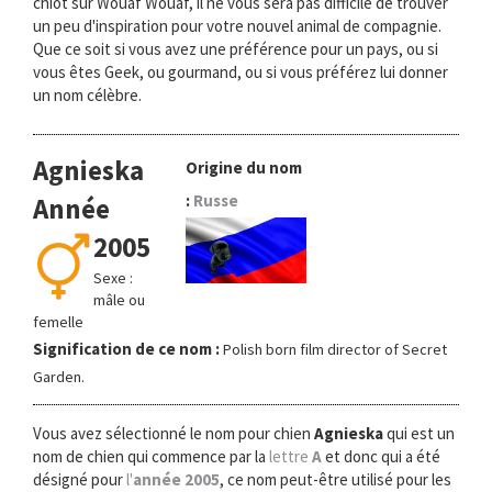
chiot sur Wouaf Wouaf, il ne vous sera pas difficile de trouver
o
un peu d'inspiration pour votre nouvel animal de compagnie.
n
Que ce soit si vous avez une préférence pour un pays, ou si
vous êtes Geek, ou gourmand, ou si vous préférez lui donner
un nom célèbre.
Agnieska
Origine du nom
:
Russe
Année
2005
Sexe :
mâle ou
femelle
Signification de ce nom :
Polish born film director of Secret
Garden.
Vous avez sélectionné le nom pour chien
Agnieska
qui est un
nom de chien qui commence par la
lettre
A
et donc qui a été
désigné pour
l'
année 2005
, ce nom peut-être utilisé pour les