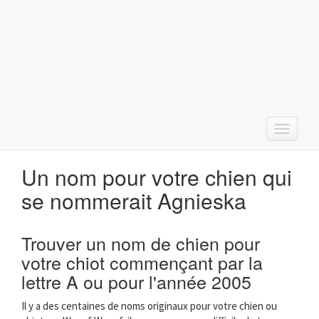
T
o
g
Un nom pour votre chien qui
g
l
se nommerait Agnieska
e
n
a
Trouver un nom de chien pour
v
votre chiot commençant par la
i
g
lettre A ou pour l'année 2005
a
t
Il y a des centaines de noms originaux pour votre chien ou
i