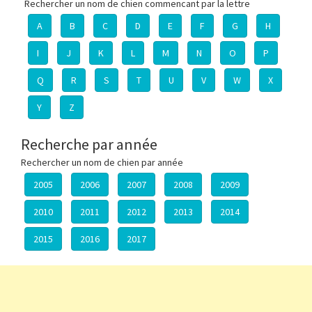
Rechercher un nom de chien commencant par la lettre
A
B
C
D
E
F
G
H
I
J
K
L
M
N
O
P
Q
R
S
T
U
V
W
X
Y
Z
Recherche par année
Rechercher un nom de chien par année
2005
2006
2007
2008
2009
2010
2011
2012
2013
2014
2015
2016
2017