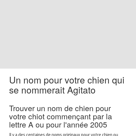
o
n
Un nom pour votre chien qui
se nommerait Agitato
Trouver un nom de chien pour
votre chiot commençant par la
lettre A ou pour l'année 2005
Il y a des centaines de noms originaux pour votre chien ou