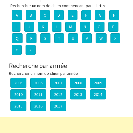
Rechercher un nom de chien commencant par la lettre
A
B
C
D
E
F
G
H
I
J
K
L
M
N
O
P
Q
R
S
T
U
V
W
X
Y
Z
Recherche par année
Rechercher un nom de chien par année
2005
2006
2007
2008
2009
2010
2011
2012
2013
2014
2015
2016
2017