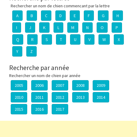
Rechercher un nom de chien commencant par la lettre
A
B
C
D
E
F
G
H
I
J
K
L
M
N
O
P
Q
R
S
T
U
V
W
X
Y
Z
Recherche par année
Rechercher un nom de chien par année
2005
2006
2007
2008
2009
2010
2011
2012
2013
2014
2015
2016
2017