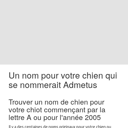
o
n
Un nom pour votre chien qui
se nommerait Admetus
Trouver un nom de chien pour
votre chiot commençant par la
lettre A ou pour l'année 2005
Il y a des centaines de noms originaux pour votre chien ou