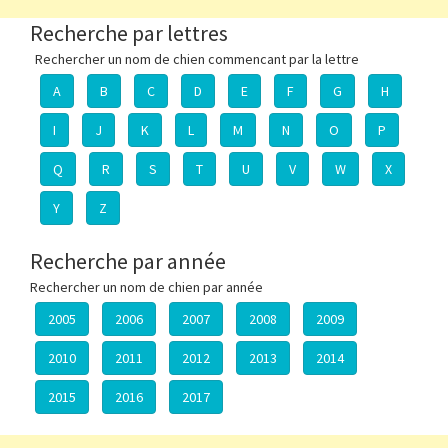
Recherche par lettres
Rechercher un nom de chien commencant par la lettre
A
B
C
D
E
F
G
H
I
J
K
L
M
N
O
P
Q
R
S
T
U
V
W
X
Y
Z
Recherche par année
Rechercher un nom de chien par année
2005
2006
2007
2008
2009
2010
2011
2012
2013
2014
2015
2016
2017