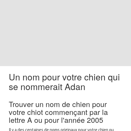
o
n
Un nom pour votre chien qui
se nommerait Adan
Trouver un nom de chien pour
votre chiot commençant par la
lettre A ou pour l'année 2005
Il y a des centaines de noms originaux pour votre chien ou