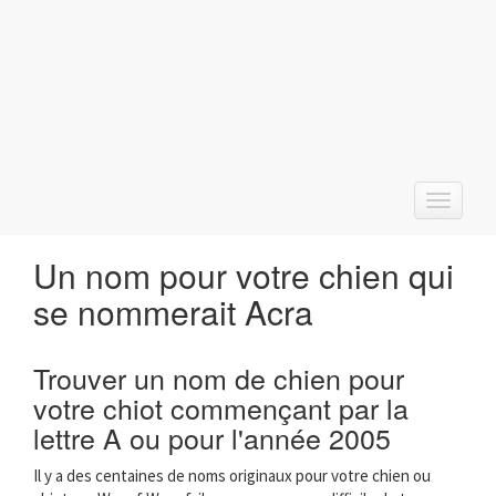
T
o
g
Un nom pour votre chien qui
g
l
se nommerait Acra
e
n
a
Trouver un nom de chien pour
v
votre chiot commençant par la
i
g
lettre A ou pour l'année 2005
a
t
Il y a des centaines de noms originaux pour votre chien ou
i