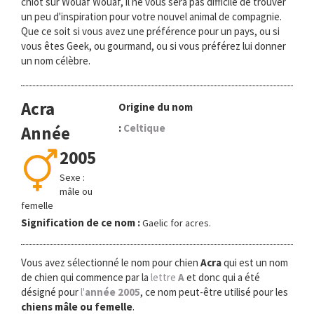
chiot sur Wouaf Wouaf, il ne vous sera pas difficile de trouver
o
un peu d'inspiration pour votre nouvel animal de compagnie.
n
Que ce soit si vous avez une préférence pour un pays, ou si
vous êtes Geek, ou gourmand, ou si vous préférez lui donner
un nom célèbre.
Acra
Origine du nom
:
Celtique
Année
2005
Sexe :
mâle ou
femelle
Signification de ce nom :
Gaelic for acres.
Vous avez sélectionné le nom pour chien
Acra
qui est un nom
de chien qui commence par la
lettre
A
et donc qui a été
désigné pour
l'
année 2005
, ce nom peut-être utilisé pour les
chiens mâle ou femelle
.