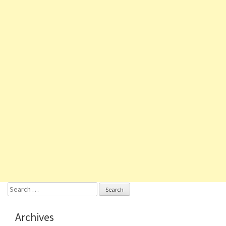
Search
for:
Archives