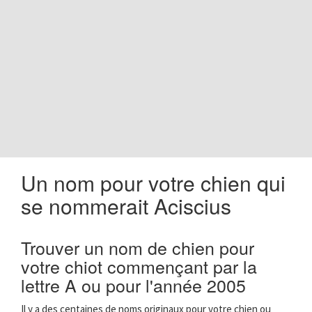
o
n
Un nom pour votre chien qui
se nommerait Aciscius
Trouver un nom de chien pour
votre chiot commençant par la
lettre A ou pour l'année 2005
Il y a des centaines de noms originaux pour votre chien ou