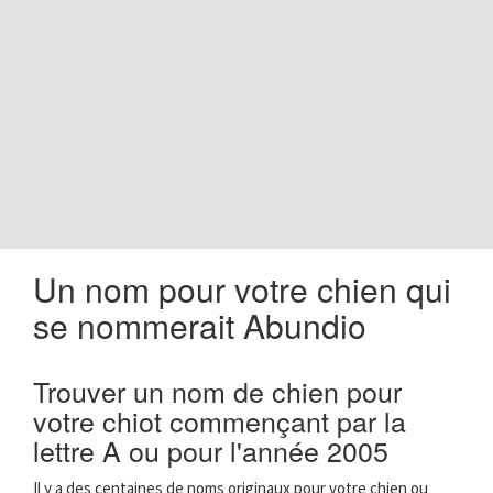
o
n
Un nom pour votre chien qui
se nommerait Abundio
Trouver un nom de chien pour
votre chiot commençant par la
lettre A ou pour l'année 2005
Il y a des centaines de noms originaux pour votre chien ou