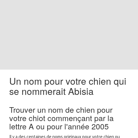
o
n
Un nom pour votre chien qui
se nommerait Abisia
Trouver un nom de chien pour
votre chiot commençant par la
lettre A ou pour l'année 2005
Il y a des centaines de noms originaux pour votre chien ou