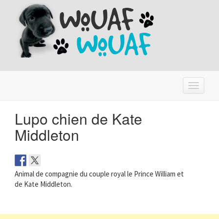
T
o
g
Lupo chien de Kate
g
l
Middleton
e
n
a
v
Animal de compagnie du couple royal le Prince William et
i
de Kate Middleton.
g
a
t
i