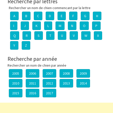
Recherche par lettres
Rechercher un nom de chien commencant par la lettre
A
B
C
D
E
F
G
H
I
J
K
L
M
N
O
P
Q
R
S
T
U
V
W
X
Y
Z
Recherche par année
Rechercher un nom de chien par année
2005
2006
2007
2008
2009
2010
2011
2012
2013
2014
2015
2016
2017