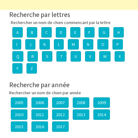
Recherche par lettres
Rechercher un nom de chien commencant par la lettre
A
B
C
D
E
F
G
H
I
J
K
L
M
N
O
P
Q
R
S
T
U
V
W
X
Y
Z
Recherche par année
Rechercher un nom de chien par année
2005
2006
2007
2008
2009
2010
2011
2012
2013
2014
2015
2016
2017