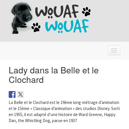
T
o
g
Lady dans la Belle et le
g
l
Clochard
e
n
a
v
La Belle et le Clochard est le 19ème long-métrage d’animation
i
et le 15ème « Classique d’animation » des studios Disney. Sorti
g
en 1955, il est adapté d’une histoire de Ward Greene, Happy
a
t
Dan, the Whistling Dog, parue en 1937
i